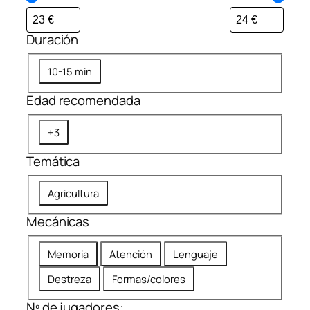
Duración
D
10-15 min
u
Edad recomendada
r
a
E
+3
c
d
i
Temática
a
ó
d
n
T
Agricultura
r
e
e
Mecánicas
m
c
á
o
M
Memoria
Atención
Lenguaje
t
m
e
i
Destreza
Formas/colores
e
c
c
n
á
Nº de jugadores:
a