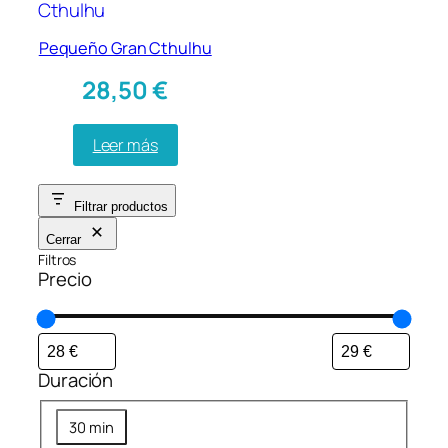
Pequeño Gran Cthulhu
28,50
€
Leer más
Filtrar productos
Cerrar
Filtros
Precio
Duración
D
30 min
u