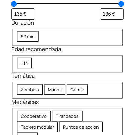
Duración
D
60 min
u
Edad recomendada
r
a
E
+14
c
d
i
Temática
a
ó
d
n
T
Zombies
Marvel
Cómic
r
e
e
Mecánicas
m
c
á
o
M
Cooperativo
Tirar dados
t
m
e
i
Tablero modular
Puntos de acción
e
c
c