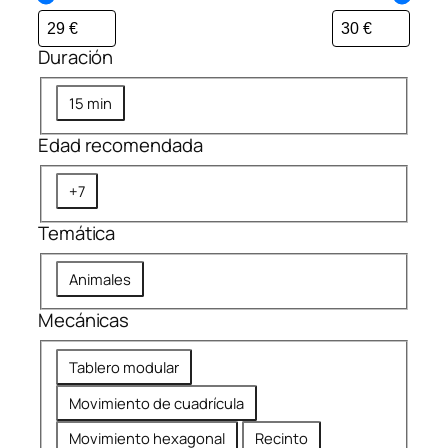
Duración
D
15 min
u
Edad recomendada
r
a
E
+7
c
d
i
Temática
a
ó
d
n
T
Animales
r
e
e
Mecánicas
m
c
á
o
M
Tablero modular
t
m
e
i
Movimiento de cuadrícula
e
c
c
n
á
Movimiento hexagonal
Recinto
a