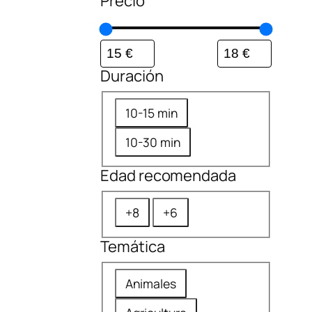
Precio
Duración
D
10-15 min
u
10-30 min
r
a
Edad recomendada
c
E
i
+8
+6
d
ó
Temática
a
n
d
T
Animales
r
e