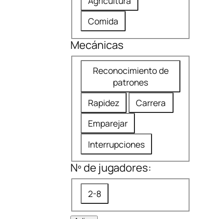
e
Agricultura
m
c
á
Comida
o
t
m
Mecánicas
i
e
c
M
Reconocimiento de
n
a
e
patrones
d
c
a
Rapidez
Carrera
á
d
Emparejar
n
a
i
Interrupciones
c
Nº de jugadores:
a
s
N
2-8
º