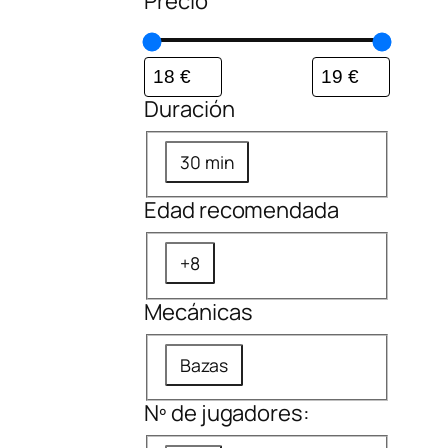
Precio
Duración
D
30 min
u
Edad recomendada
r
a
E
+8
c
d
i
Mecánicas
a
ó
d
M
n
Bazas
r
e
e
Nº de jugadores:
c
c
á