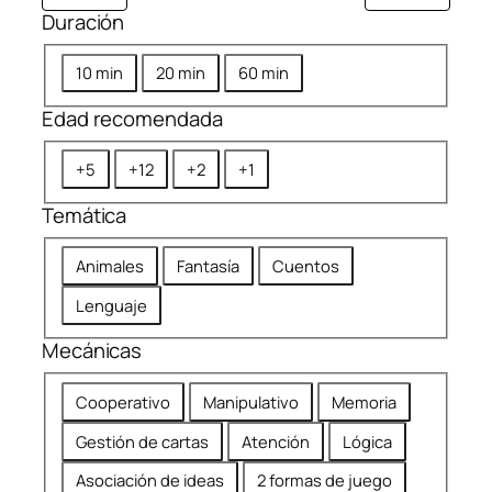
Duración
D
10 min
20 min
60 min
u
Edad recomendada
r
a
E
+5
+12
+2
+1
c
d
i
Temática
a
ó
d
n
T
Animales
Fantasía
Cuentos
r
e
e
Lenguaje
m
c
á
Mecánicas
o
t
m
M
i
Cooperativo
Manipulativo
Memoria
e
e
c
n
Gestión de cartas
Atención
Lógica
c
a
d
á
Asociación de ideas
2 formas de juego
a