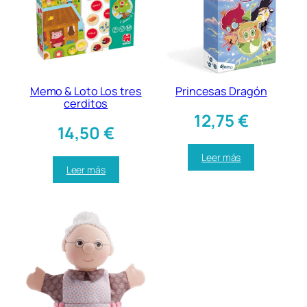
Memo & Loto Los tres
Princesas Dragón
cerditos
12,75
€
14,50
€
Leer más
Leer más