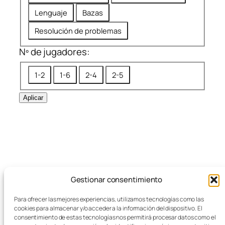
n
d
Lenguaje
Bazas
i
a
c
Resolución de problemas
a
Nº de jugadores:
s
N
1-2
1-6
2-4
2-5
º
d
Aplicar
e
j
u
g
a
d
Gestionar consentimiento
o
r
Para ofrecer las mejores experiencias, utilizamos tecnologías como las
e
cookies para almacenar y/o acceder a la información del dispositivo. El
consentimiento de estas tecnologías nos permitirá procesar datos como el
s