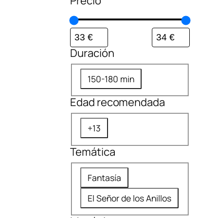
Precio
Duración
D
150-180 min
u
Edad recomendada
r
a
E
+13
c
d
i
Temática
a
ó
d
T
n
Fantasía
r
e
e
El Señor de los Anillos
m
c
á