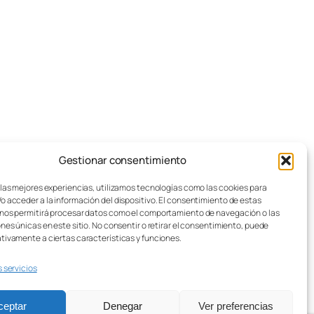
u
g
a
d
o
r
e
s
Gestionar consentimiento
pos de juegos de mesa
Aviso legal
:
sotros
Política de cookies
 las mejores experiencias, utilizamos tecnologías como las cookies para
o acceder a la información del dispositivo. El consentimiento de estas
stos de Envío
Política de privacidad
nos permitirá procesar datos como el comportamiento de navegación o las
sei Lúdico – Asistente IA
Condiciones generales
ones únicas en este sitio. No consentir o retirar el consentimiento, puede
Contacto
tivamente a ciertas características y funciones.
s servicios
ceptar
Denegar
Ver preferencias