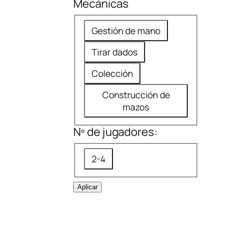
Mecánicas
o
t
m
M
i
Gestión de mano
e
e
c
Tirar dados
n
c
a
d
á
Colección
a
n
Construcción de
d
i
mazos
a
c
Nº de jugadores:
a
s
N
2-4
º
d
Aplicar
e
j