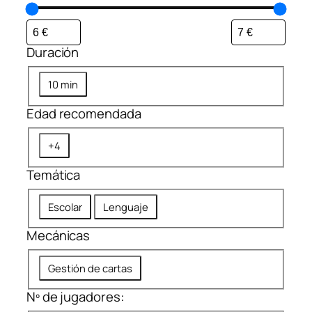
Duración
D
10 min
u
Edad recomendada
r
a
E
+4
c
d
i
Temática
a
ó
d
n
T
Escolar
Lenguaje
r
e
e
Mecánicas
m
c
á
o
M
Gestión de cartas
t
m
e
i
Nº de jugadores:
e
c
c