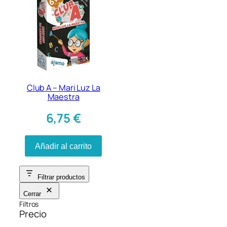
Club A – Mari Luz La
Maestra
6,75
€
Añadir al carrito
Filtrar productos
Cerrar
Filtros
Precio