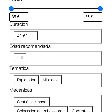
Duración
D
40-60 min
u
Edad recomendada
r
a
E
+10
c
d
i
Temática
a
ó
d
n
T
Explorador
Mitología
r
e
e
Mecánicas
m
c
á
o
M
Gestión de mano
t
m
e
i
Colocación de trabajadores
Contratos