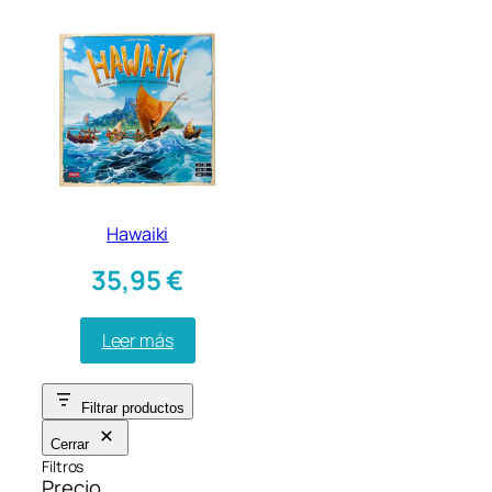
Hawaiki
35,95
€
Leer más
Filtrar productos
Cerrar
Filtros
Precio